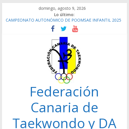
Saltar
domingo, agosto 9, 2026
al
Lo último:
contenido
CAMPEONATO AUTONÓMICO DE POOMSAE INFANTIL 2025
REPETICIÓN ELECCIONES 2022
CAMPEONATO AUTONÓMICO CADETE 2026 GANADORES
CAMPEONATO AUTONÓMICO JUNIOR 24/01/2026
GANADORES
CAMPEONATO AUTONÓMICO SENIOR 2025
Federación
Canaria de
Taekwondo y DA