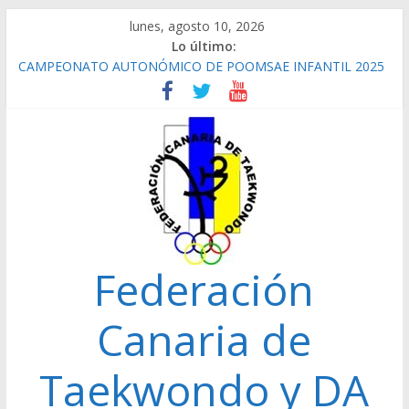
Saltar
lunes, agosto 10, 2026
al
Lo último:
contenido
CAMPEONATO AUTONÓMICO DE POOMSAE INFANTIL 2025
REPETICIÓN ELECCIONES 2022
CAMPEONATO AUTONÓMICO CADETE 2026 GANADORES
CAMPEONATO AUTONÓMICO JUNIOR 24/01/2026
GANADORES
CAMPEONATO AUTONÓMICO SENIOR 2025
Federación
Canaria de
Taekwondo y DA