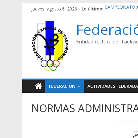
Saltar
jueves, agosto 6, 2026
Lo último:
CAMPEONATO A
al
REPETICIÓN EL
contenido
CAMPEONATO A
Federaci
CAMPEONATO A
CAMPEONATO A
Entidad rectora del Taekwo
FEDERACIÓN
ACTIVIDADES FEDERADA
NORMAS ADMINISTRA