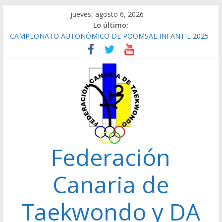
Saltar
jueves, agosto 6, 2026
al
Lo último:
contenido
CAMPEONATO AUTONÓMICO DE POOMSAE INFANTIL 2025
REPETICIÓN ELECCIONES 2022
CAMPEONATO AUTONÓMICO CADETE 2026 GANADORES
CAMPEONATO AUTONÓMICO JUNIOR 24/01/2026
GANADORES
CAMPEONATO AUTONÓMICO SENIOR 2025
Federación
Canaria de
Taekwondo y DA