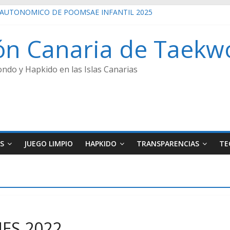
AUTONÓMICO DE POOMSAE INFANTIL 2025
ECCIONES 2022
AUTONÓMICO CADETE 2026 GANADORES
ón Canaria de Taekw
UTONÓMICO JUNIOR 24/01/2026 GANADORES
AUTONÓMICO SENIOR 2025
ndo y Hapkido en las Islas Canarias
S
JUEGO LIMPIO
HAPKIDO
TRANSPARENCIAS
TE
ES 2022