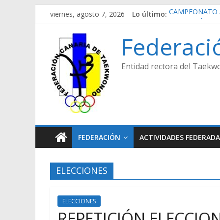
Saltar
viernes, agosto 7, 2026
Lo último:
CAMPEONATO 
al
REPETICIÓN EL
contenido
CAMPEONATO 
Federaci
CAMPEONATO A
CAMPEONATO 
Entidad rectora del Taekwo
FEDERACIÓN
ACTIVIDADES FEDERADA
ELECCIONES
ELECCIONES
REPETICIÓN ELECCION