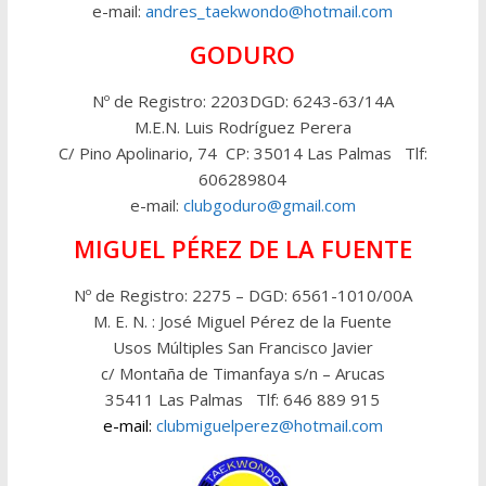
e-mail:
andres_taekwondo@hotmail.com
GODURO
Nº de Registro: 2203DGD: 6243-63/14A
M.E.N. Luis Rodríguez Perera
C/ Pino Apolinario, 74 CP: 35014 Las Palmas Tlf:
606289804
e-mail:
clubgoduro@gmail.com
MIGUEL PÉREZ DE LA FUENTE
Nº de Registro: 2275 – DGD: 6561-1010/00A
M. E. N. : José Miguel Pérez de la Fuente
Usos Múltiples San Francisco Javier
c/ Montaña de Timanfaya s/n – Arucas
35411 Las Palmas Tlf: 646 889 915
e-mail:
clubmiguelperez@hotmail.com