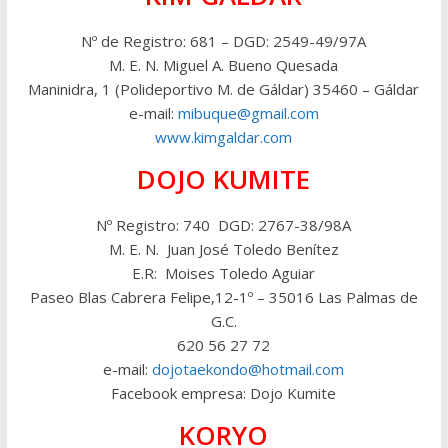
Nº de Registro: 681 – DGD: 2549-49/97A
M. E. N. Miguel A. Bueno Quesada
Maninidra, 1 (Polideportivo M. de Gáldar) 35460 – Gáldar
e-mail:
mibuque@gmail.com
www.kimgaldar.com
DOJO KUMITE
Nº Registro: 740 DGD: 2767-38/98A
M. E. N. Juan José Toledo Benítez
E.R: Moises Toledo Aguiar
Paseo Blas Cabrera Felipe,12-1º – 35016 Las Palmas de
G.C.
620 56 27 72
e-mail:
dojotaekondo@hotmail.com
Facebook empresa: Dojo Kumite
KORYO