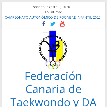
Saltar
sábado, agosto 8, 2026
al
Lo último:
contenido
CAMPEONATO AUTONÓMICO DE POOMSAE INFANTIL 2025
REPETICIÓN ELECCIONES 2022
CAMPEONATO AUTONÓMICO CADETE 2026 GANADORES
CAMPEONATO AUTONÓMICO JUNIOR 24/01/2026
GANADORES
CAMPEONATO AUTONÓMICO SENIOR 2025
Federación
Canaria de
Taekwondo y DA