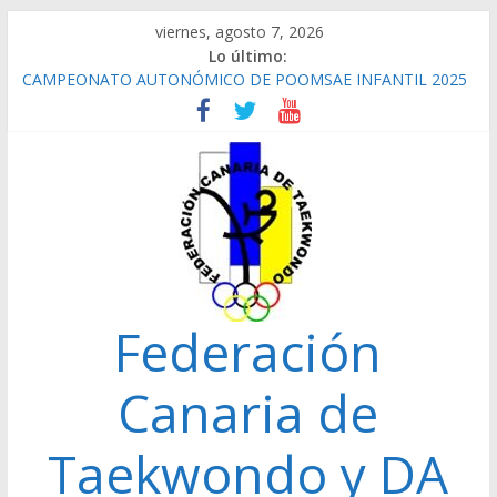
Saltar
viernes, agosto 7, 2026
al
Lo último:
contenido
CAMPEONATO AUTONÓMICO DE POOMSAE INFANTIL 2025
REPETICIÓN ELECCIONES 2022
CAMPEONATO AUTONÓMICO CADETE 2026 GANADORES
CAMPEONATO AUTONÓMICO JUNIOR 24/01/2026
GANADORES
CAMPEONATO AUTONÓMICO SENIOR 2025
Federación
Canaria de
Taekwondo y DA