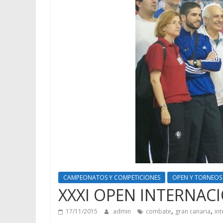
CAMPEONATOS Y COMPETICIONES
OPEN Y TORNEOS
XXXI OPEN INTERNAC
,
,
17/11/2015
admin
combate
gran canaria
in