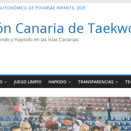
UTONÓMICO DE POOMSAE INFANTIL 2025
ECCIONES 2022
UTONÓMICO CADETE 2026 GANADORES
ón Canaria de Taekw
UTONÓMICO JUNIOR 24/01/2026 GANADORES
UTONÓMICO SENIOR 2025
ndo y Hapkido en las Islas Canarias
S
JUEGO LIMPIO
HAPKIDO
TRANSPARENCIAS
TE