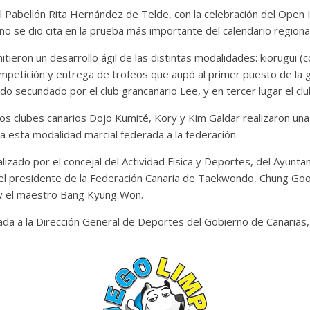
l Pabellón Rita Hernández de Telde, con la celebración del Open I
ño se dio cita en la prueba más importante del calendario regional
mitieron un desarrollo ágil de las distintas modalidades: kiorug
mpetición y entrega de trofeos que aupó al primer puesto de la 
endo secundado por el club grancanario Lee, y en tercer lugar el cl
los clubes canarios Dojo Kumité, Kory y Kim Galdar realizaron un
a esta modalidad marcial federada a la federación.
lizado por el concejal del Actividad Física y Deportes, del Ayunt
 el presidente de la Federación Canaria de Taekwondo, Chung Goo 
y el maestro Bang Kyung Won.
da a la Dirección General de Deportes del Gobierno de Canarias, 