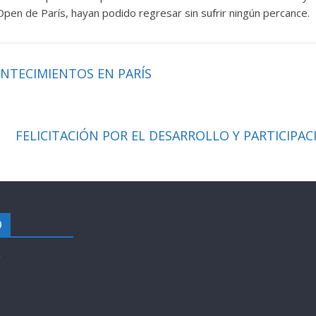
 Open de París, hayan podido regresar sin sufrir ningún percance.
NTECIMIENTOS EN PARÍS
FELICITACIÓN POR EL DESARROLLO Y PARTICIPA
O
9