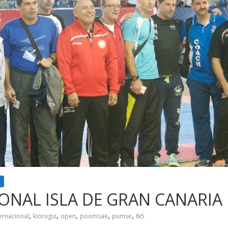
IONAL ISLA DE GRAN CANARIA
,
,
,
,
,
ternacional
kiorugui
open
poomsae
pumse
tk5