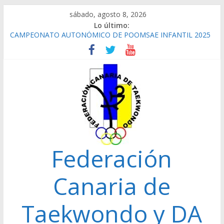
Saltar
sábado, agosto 8, 2026
al
Lo último:
contenido
CAMPEONATO AUTONÓMICO DE POOMSAE INFANTIL 2025
REPETICIÓN ELECCIONES 2022
CAMPEONATO AUTONÓMICO CADETE 2026 GANADORES
CAMPEONATO AUTONÓMICO JUNIOR 24/01/2026
GANADORES
CAMPEONATO AUTONÓMICO SENIOR 2025
Federación
Canaria de
Taekwondo y DA