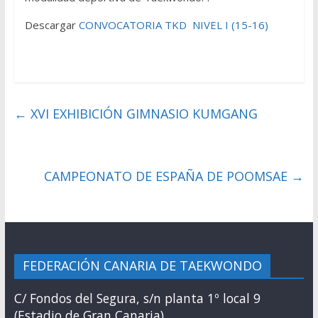
Descargar
CONVOCATORIA TKD NIVEL I (15-16)
←
XVI EXHIBICIÓN GIMNASIO KUMGANG
CAMPEONATO DE ESPAÑA DE POOMSAE
→
FEDERACIÓN CANARIA DE TAEKWONDO
C/ Fondos del Segura, s/n planta 1º local 9
(Estadio de Gran Canaria)